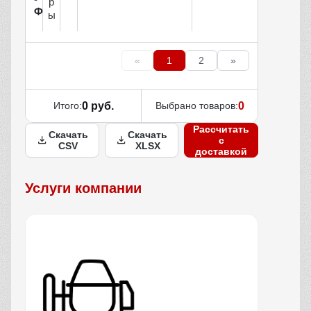
р
Ф
ы
«
1
2
»
Итого:
0 руб.
Выбрано товаров:
0
Рассчитать
Скачать
Скачать
с
CSV
XLSX
доставкой
Услуги компании