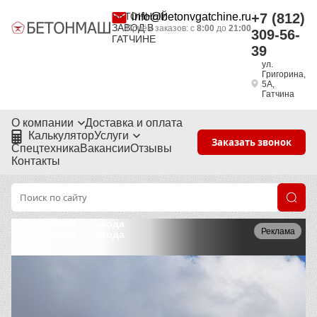
БЕТОННЫЙ
info@betonvgatchine.ru
+7 (812)
ЗАВОД В
Приём заказов: с
8:00
до
21:00
309-56-
ГАТЧИНЕ
39
ул.
Григорина,
5А,
Гатчина
О компании
Доставка и оплата
Калькулятор
Услуги
Заказать звонок
Спецтехника
Вакансии
Отзывы
Контакты
ПО в Гатчине с завода
Реклама
ПО в Гатчине с завода