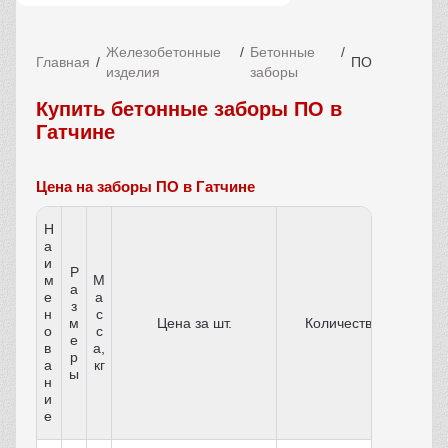
Железобетонные
Бетонные
Главная
ПО
изделия
заборы
Купить бетонные заборы ПО в
Гатчине
Цена на заборы ПО в Гатчине
Н
а
и
Р
м
М
а
е
а
з
н
с
м
Цена за шт.
Количество
о
с
е
в
а,
р
а
кг
ы
н
и
е