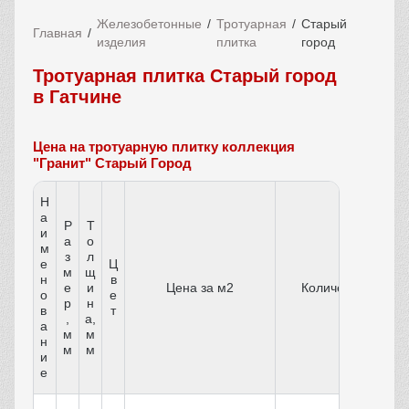
Железобетонные
Тротуарная
Старый
Главная
изделия
плитка
город
Тротуарная плитка Старый город
в Гатчине
Цена на тротуарную плитку коллекция
"Гранит" Старый Город
Н
а
Р
Т
и
а
о
м
з
л
е
Ц
м
щ
н
в
е
и
Цена за м2
Количество
о
е
р
н
в
т
,
а,
а
м
м
н
м
м
и
е