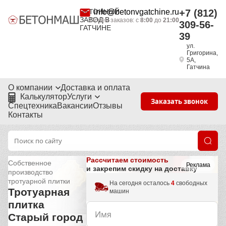
БЕТОННЫЙ
info@betonvgatchine.ru
+7 (812)
ЗАВОД В
Приём заказов: с
8:00
до
21:00
309-56-
ГАТЧИНЕ
39
ул.
Григорина,
5А,
Гатчина
О компании
Доставка и оплата
Калькулятор
Услуги
Заказать звонок
Спецтехника
Вакансии
Отзывы
Контакты
Рассчитаем стоимость
Собственное
Реклама
и закрепим скидку на доставку
производство
тротуарной плитки
На сегодня осталось
4
свободных
Тротуарная
машин
плитка
Старый город