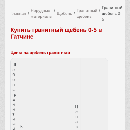
Гранитный
Нерудные
Гранитный
Главная
Щебень
щебень 0-
материалы
щебень
5
Купить гранитный щебень 0-5 в
Гатчине
Цены на щебень гранитный
Щ
е
б
е
н
ь
гр
а
н
Ц
и
е
т
н
н
а
ы
К
з
й