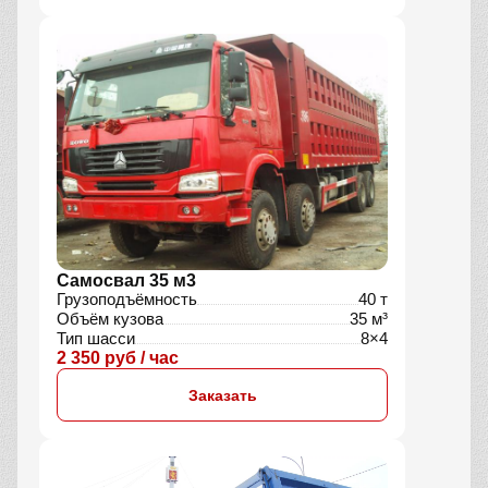
Самосвал 35 м3
Грузоподъёмность
40 т
Объём кузова
35 м³
Тип шасси
8×4
2 350 руб / час
Заказать