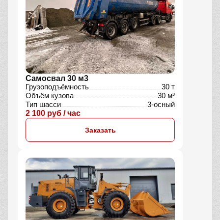
Самосвал 30 м3
Грузоподъёмность
30 т
Объём кузова
30 м³
Тип шасси
3-осный
2 100 руб / час
Заказать