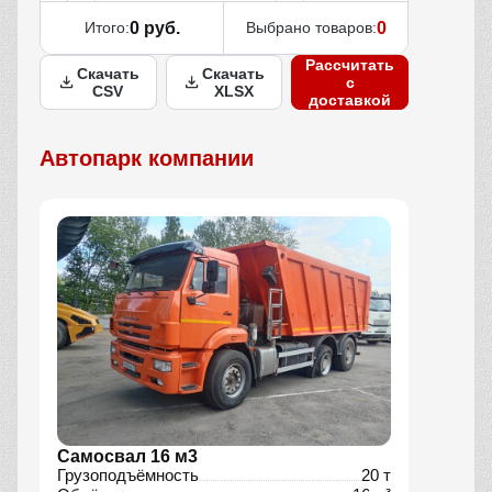
Итого:
0 руб.
Выбрано товаров:
0
Рассчитать
Скачать
Скачать
с
CSV
XLSX
доставкой
Автопарк компании
Самосвал 16 м3
Грузоподъёмность
20 т