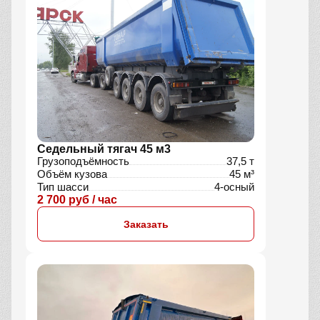
Седельный тягач 45 м3
Грузоподъёмность
37,5 т
Объём кузова
45 м³
Тип шасси
4-осный
2 700 руб / час
Заказать