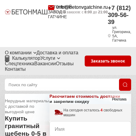
БЕТОННЫЙ
info@betonvgatchine.ru
+7 (812)
ЗАВОД В
Приём заказов: с
8:00
до
21:00
309-56-
ГАТЧИНЕ
39
ул.
Григорина,
5А,
Гатчина
О компании
Доставка и оплата
Калькулятор
Услуги
Заказать звонок
Спецтехника
Вакансии
Отзывы
Контакты
Рассчитаем стоимость доставки
Реклама
Нерудные материалы
и закрепим скидку
с доставкой по
На сегодня осталось
4
свободных
выгодной цене
машин
Купить
гранитный
щебень 0-5 в