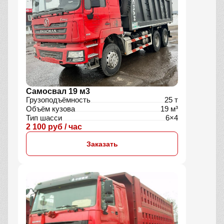
Самосвал 19 м3
Грузоподъёмность
25 т
Объём кузова
19 м³
Тип шасси
6×4
2 100 руб / час
Заказать