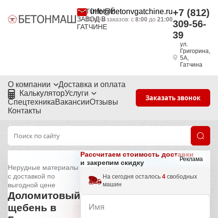
БЕТОННЫЙ
info@betonvgatchine.ru
+7 (812)
ЗАВОД В
Приём заказов: с
8:00
до
21:00
309-56-
ГАТЧИНЕ
39
ул.
Григорина,
5А,
Гатчина
О компании
Доставка и оплата
Калькулятор
Услуги
Заказать звонок
Спецтехника
Вакансии
Отзывы
Контакты
Рассчитаем стоимость доставки
Реклама
и закрепим скидку
Нерудные материалы
с доставкой по
На сегодня осталось
4
свободных
машин
выгодной цене
Доломитовый
щебень в