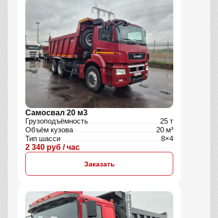
Самосвал 20 м3
Грузоподъёмность
25 т
Объём кузова
20 м³
Тип шасси
8×4
2 340 руб / час
Заказать