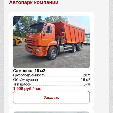
Автопарк компании
Самосвал 16 м3
Грузоподъёмность
20 т
Объём кузова
16 м³
Тип шасси
6×4
1 900 руб / час
Заказать