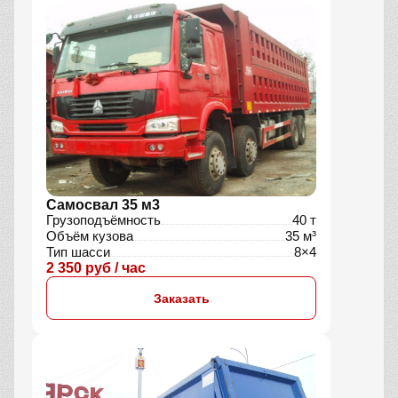
Самосвал 35 м3
Грузоподъёмность
40 т
Объём кузова
35 м³
Тип шасси
8×4
2 350 руб / час
Заказать