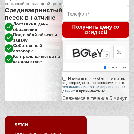
доставкой по выгодной цене
Среднезернистый
песок в Гатчине
Доставка в день
Получить цену со
обращения
скидкой
Под любой объект и
задачу
Собственный
автопарк
Код с кар
Контроль качества на
каждом этапе
Защита форм
Нажимая кнопку «Отправить», вы
подтверждаете, что ознакомились с
условиями обработки персональных
данных
и принимаете их.
Свяжемся в течение 5 минут
БЕТОН