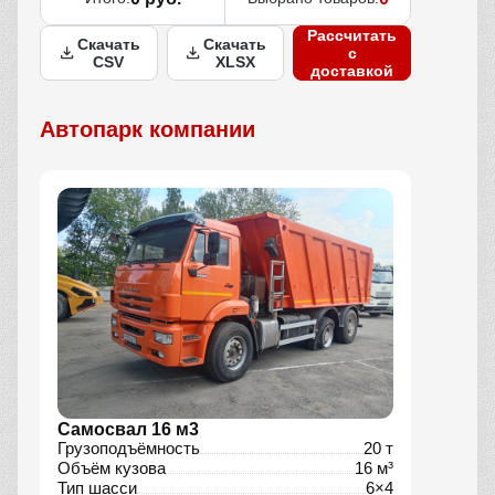
Рассчитать
Скачать
Скачать
с
CSV
XLSX
доставкой
Автопарк компании
Самосвал 16 м3
Грузоподъёмность
20 т
Объём кузова
16 м³
Тип шасси
6×4