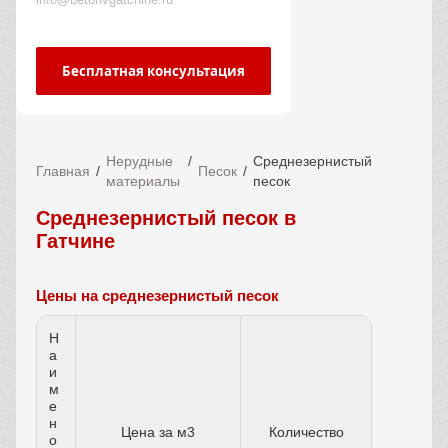
Бесплатная консультация
Нерудные
Среднезернистый
Главная
Песок
материалы
песок
Среднезернистый песок в
Гатчине
Цены на среднезернистый песок
Н
а
и
м
е
н
Цена за м3
Количество
о