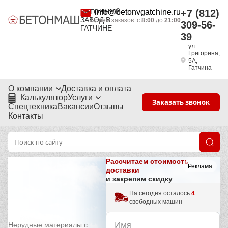
БЕТОННЫЙ
info@betonvgatchine.ru
+7 (812)
ЗАВОД В
Приём заказов: с
8:00
до
21:00
309-56-
ГАТЧИНЕ
39
ул.
Григорина,
5А,
Гатчина
О компании
Доставка и оплата
Калькулятор
Услуги
Заказать звонок
Спецтехника
Вакансии
Отзывы
Контакты
Рассчитаем стоимость
Реклама
доставки
и закрепим скидку
На сегодня осталось
4
свободных машин
Нерудные материалы с