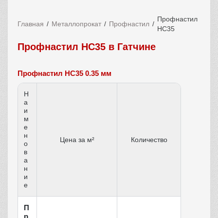
Профнастил
Главная
Металлопрокат
Профнастил
НС35
Профнастил НС35 в Гатчине
Профнастил НС35 0.35 мм
Н
а
и
м
е
н
Цена за м²
Количество
о
в
а
н
и
е
П
р