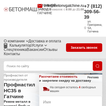
БЕТОННЫЙ
info@betonvgatchine.ru
+7 (812)
ЗАВОД В
Приём заказов: с
8:00
до
21:00
309-56-
ГАТЧИНЕ
39
ул.
Григорина,
5А,
Гатчина
О компании
Доставка и оплата
Калькулятор
Услуги
Заказать звонок
Спецтехника
Вакансии
Отзывы
Контакты
Профнастил от
Рассчитаем стоимость
Реклама
производителя
и закрепим скидку на доставку
Профнастил
На сегодня осталось
4
свободных
НС35 в
машин
Гатчине
Режем металл в
размер! Любые