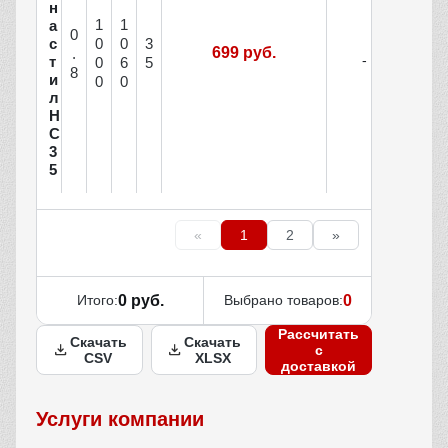
н
1
1
а
0
с
0
0
3
699 руб.
.
т
0
6
5
8
и
0
0
л
Н
С
3
5
«
1
2
»
Итого:
0 руб.
Выбрано товаров:
0
Рассчитать
Скачать
Скачать
с
CSV
XLSX
доставкой
Услуги компании