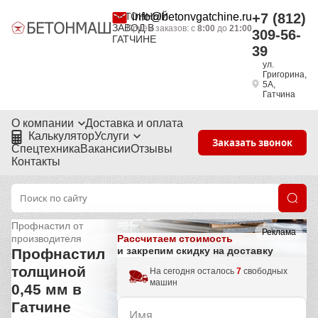
БЕТОННЫЙ
info@betonvgatchine.ru
+7 (812)
ЗАВОД В
Приём заказов: с
8:00
до
21:00
309-56-
ГАТЧИНЕ
39
ул.
Григорина,
5А,
Гатчина
О компании
Доставка и оплата
Калькулятор
Услуги
Заказать звонок
Спецтехника
Вакансии
Отзывы
Контакты
Профнастил от
Реклама
Рассчитаем стоимость
производителя
и закрепим скидку на доставку
Профнастил
толщиной
На сегодня осталось
7
свободных
машин
0,45 мм в
Гатчине