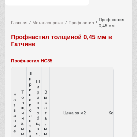
Профнастил
Главная
Металлопрокат
Профнастил
0,45 мм
Профнастил толщиной 0,45 мм в
Гатчине
Профнастил НС35
Ш
и
Ш
р
и
и
Т
р
В
Н
н
о
и
ы
а
а
л
н
с
з
п
щ
а
о
в
о
и
о
т
Цена за м2
Количество
а
л
н
б
а
н
е
а,
щ
,
и
з
м
а
м
е
н
м
я,
м
а