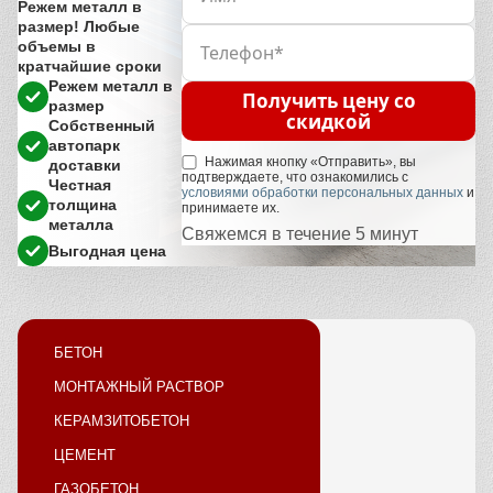
Режем металл в
размер! Любые
объемы в
кратчайшие сроки
Режем металл в
Получить цену со
размер
скидкой
Собственный
автопарк
Нажимая кнопку «Отправить», вы
доставки
подтверждаете, что ознакомились с
Честная
условиями обработки персональных данных
и
толщина
принимаете их.
металла
Свяжемся в течение 5 минут
Выгодная цена
БЕТОН
МОНТАЖНЫЙ РАСТВОР
КЕРАМЗИТОБЕТОН
ЦЕМЕНТ
ГАЗОБЕТОН