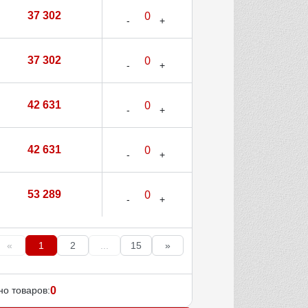
37 302
37 302
42 631
42 631
53 289
«
1
2
...
15
»
о товаров:
0