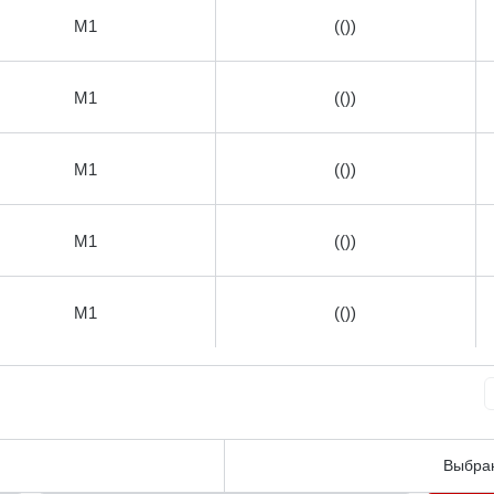
М1
(())
М1
(())
М1
(())
М1
(())
М1
(())
Выбран