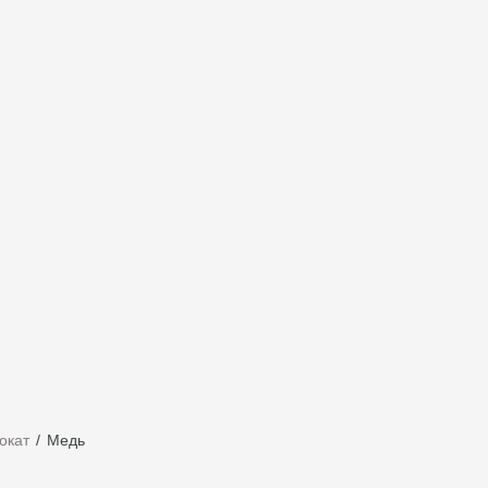
окат
Медь