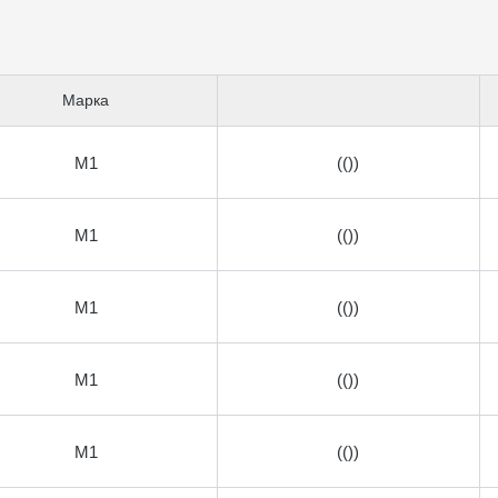
Марка
М1
(())
М1
(())
М1
(())
М1
(())
М1
(())