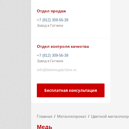
Отдел продаж
+7 (812) 309-56-39
Завод в Гатчине
Отдел контроля качества
+7 (812) 309-56-39
Завод в Гатчине
info@betonvgatchine.ru
Бесплатная консультация
Главная
Металлопрокат
Цветной металлопр
Медь